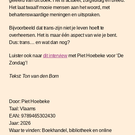
geleerd van dit boek. Het is actueel, zorgvuldig en breed.
Het laat twaalf mooie mensen aan het woord, met
behartenswaardige meningen en uitspraken.
Bijvoorbeeld dat trans-zijn niet je leven hoeft te
overheersen. Het is maar één aspect van wie je bent.
Dus: trans… en wat dan nog?
Luister ook naar
dit interview
met Piet Hoebeke voor ‘De
Zondag’!
Tekst: Ton van den Born
Door:
Piet Hoebeke
Taal:
Vlaams
EAN:
9789465302430
Jaar:
2026
Waar te vinden:
Boekhandel, bibliotheek en online