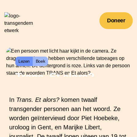
Doneer
Lezen
Boek
Trans. Et alors?
In
Trans. Et alors?
komen twaalf
transgender personen aan het woord. Ze
worden geïnterviewd door Piet Hoebeke,
uroloog in Gent, en Marijke Libert,
journalist. De twaalf lopen uiteen van 19 tot