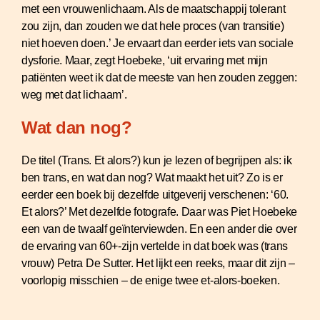
met een vrouwenlichaam. Als de maatschappij tolerant
zou zijn, dan zouden we dat hele proces (van transitie)
niet hoeven doen.’ Je ervaart dan eerder iets van sociale
dysforie. Maar, zegt Hoebeke, ‘uit ervaring met mijn
patiënten weet ik dat de meeste van hen zouden zeggen:
weg met dat lichaam’.
Wat dan nog?
De titel (Trans. Et alors?) kun je lezen of begrijpen als: ik
ben trans, en wat dan nog? Wat maakt het uit? Zo is er
eerder een boek bij dezelfde uitgeverij verschenen: ‘60.
Et alors?’ Met dezelfde fotografe. Daar was Piet Hoebeke
een van de twaalf geïnterviewden. En een ander die over
de ervaring van 60+-zijn vertelde in dat boek was (trans
vrouw) Petra De Sutter. Het lijkt een reeks, maar dit zijn –
voorlopig misschien – de enige twee et-alors-boeken.