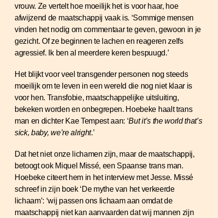
vrouw. Ze vertelt hoe moeilijk het is voor haar, hoe
afwijzend de maatschappij vaak is. ‘Sommige mensen
vinden het nodig om commentaar te geven, gewoon in je
gezicht. Of ze beginnen te lachen en reageren zelfs
agressief. Ik ben al meerdere keren bespuugd.’
Het blijkt voor veel transgender personen nog steeds
moeilijk om te leven in een wereld die nog niet klaar is
voor hen. Transfobie, maatschappelijke uitsluiting,
bekeken worden en onbegrepen. Hoebeke haalt trans
man en dichter Kae Tempest aan: ‘
But it’s the world that’s
sick, baby, we’re alright
.’
Dat het niet onze lichamen zijn, maar de maatschappij,
betoogt ook Miquel Missé, een Spaanse trans man.
Hoebeke citeert hem in het interview met Jesse. Missé
schreef in zijn boek ‘De mythe van het verkeerde
lichaam’: ‘wij passen ons lichaam aan omdat de
maatschappij niet kan aanvaarden dat wij mannen zijn