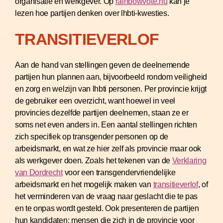
organisatie en werkgever. Op
rainbowvote.nu
kan je
lezen hoe partijen denken over lhbti-kwesties.
TRANSITIEVERLOF
Aan de hand van stellingen geven de deelnemende
partijen hun plannen aan, bijvoorbeeld rondom veiligheid
en zorg en welzijn van lhbti personen. Per provincie krijgt
de gebruiker een overzicht, want hoewel in veel
provincies dezelfde partijen deelnemen, staan ze er
soms net even anders in. Een aantal stellingen richten
zich specifiek op transgender personen op de
arbeidsmarkt, en wat ze hier zelf als provincie maar ook
als werkgever doen. Zoals het tekenen van de
Verklaring
van Dordrecht
voor een transgendervriendelijke
arbeidsmarkt en het mogelijk maken van
transitieverlof
, of
het verminderen van de vraag naar geslacht die te pas
en te onpas wordt gesteld. Ook presenteren de partijen
hun kandidaten: mensen die zich in de provincie voor